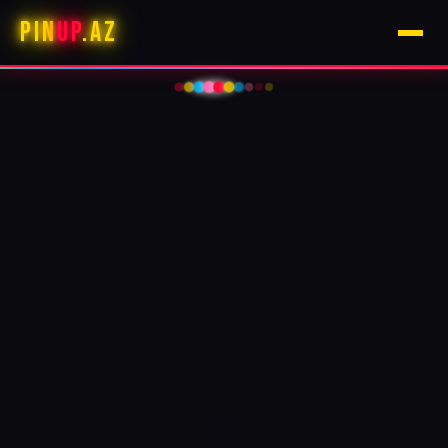
PIN
UP
.AZ