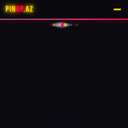
PIN
UP
.AZ