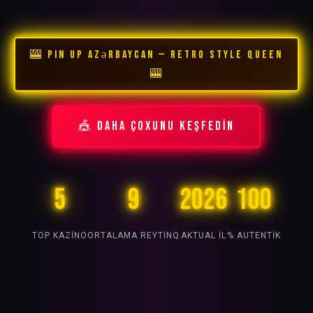
🎰 PIN UP Azərbaycan — RETRO STYLE QUEEN
🎰
🎪 DAHA ÇOXUNU KEŞFEDİN
5
9
2026
100
TOP KAZINO
ORTALAMA REYTINQ
AKTUAL İL
% AUTENTIK