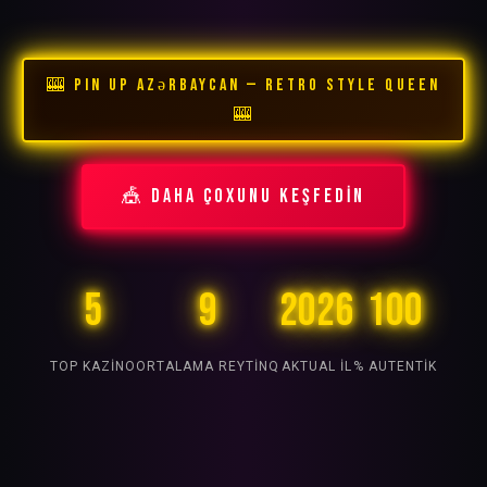
🎰 PIN UP Azərbaycan — RETRO STYLE QUEEN
🎰
🎪 DAHA ÇOXUNU KEŞFEDİN
5
9
2026
100
TOP KAZINO
ORTALAMA REYTINQ
AKTUAL İL
% AUTENTIK