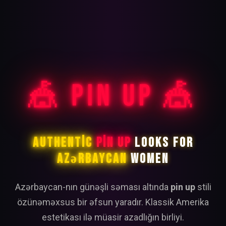
🎪 PIN UP 🎪
Authentic
Pin Up
Looks for
Azərbaycan
Women
Azərbaycan-nın günəşli səması altında
pin up
stili
özünəməxsus bir əfsun yaradır. Klassik Amerika
estetikası ilə müasir azadlığın birliyi.