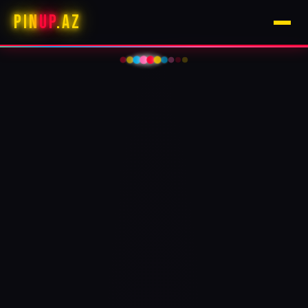
PIN
UP
.AZ