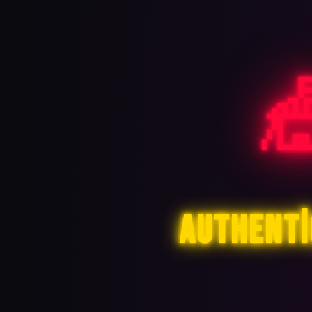

Authenti