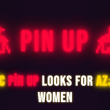
 PIN UP 
c
Pin Up
Looks for
Az
Women