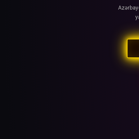
Azərbayc
y