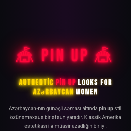
🎪 PIN UP 🎪
Authentic
Pin Up
Looks for
Azərbaycan
Women
Azərbaycan-nın günəşli səması altında
pin up
stili
özünəməxsus bir əfsun yaradır. Klassik Amerika
estetikası ilə müasir azadlığın birliyi.