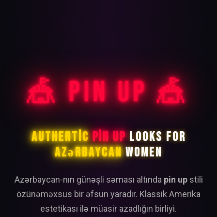
🎪 PIN UP 🎪
Authentic
Pin Up
Looks for
Azərbaycan
Women
Azərbaycan-nın günəşli səması altında
pin up
stili
özünəməxsus bir əfsun yaradır. Klassik Amerika
estetikası ilə müasir azadlığın birliyi.