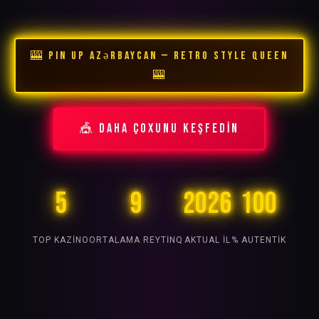
🎰 PIN UP Azərbaycan — RETRO STYLE QUEEN
🎰
🎪 DAHA ÇOXUNU KEŞFEDİN
5
9
2026
100
TOP KAZINO
ORTALAMA REYTINQ
AKTUAL İL
% AUTENTIK