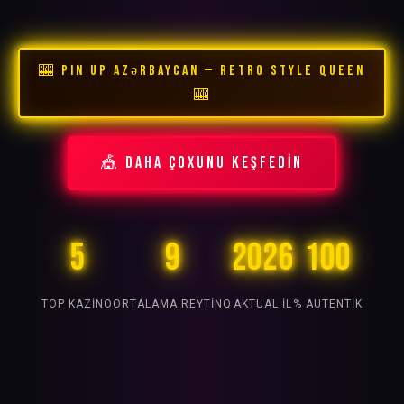
🎰 PIN UP Azərbaycan — RETRO STYLE QUEEN
🎰
🎪 DAHA ÇOXUNU KEŞFEDİN
5
9
2026
100
TOP KAZINO
ORTALAMA REYTINQ
AKTUAL İL
% AUTENTIK